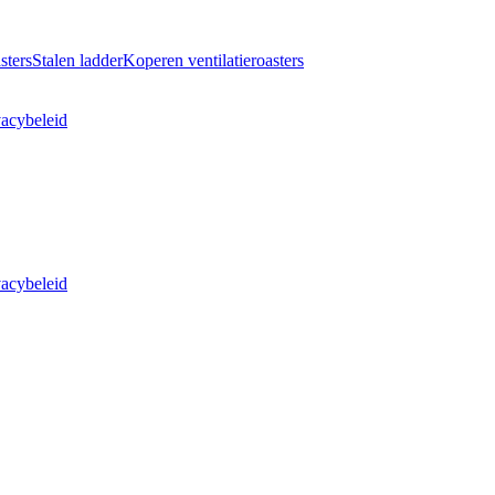
sters
Stalen ladder
Koperen ventilatieroasters
vacybeleid
vacybeleid