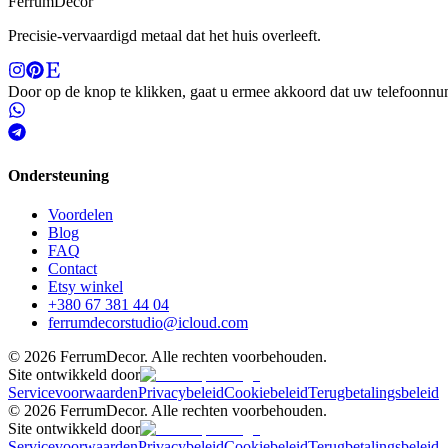
Ferrum
Decor
Precisie-vervaardigd metaal dat het huis overleeft.
Door op de knop te klikken, gaat u ermee akkoord dat uw telefoon
Ondersteuning
Voordelen
Blog
FAQ
Contact
Etsy winkel
+380 67 381 44 04
ferrumdecorstudio@icloud.com
©
2026
FerrumDecor. Alle rechten voorbehouden.
Site ontwikkeld door
Servicevoorwaarden
Privacybeleid
Cookiebeleid
Terugbetalingsbeleid
©
2026
FerrumDecor. Alle rechten voorbehouden.
Site ontwikkeld door
Servicevoorwaarden
Privacybeleid
Cookiebeleid
Terugbetalingsbeleid