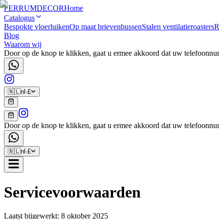
FERRUM
DECOR
Home
Catalogus
Bespokte vloerluiken
Op maat brievenbussen
Stalen ventilatieroasters
R
Blog
Waarom wij
Door op de knop te klikken, gaat u ermee akkoord dat uw telefoon
🇳🇱
nl
·
£
Door op de knop te klikken, gaat u ermee akkoord dat uw telefoon
🇳🇱
nl
·
£
Servicevoorwaarden
Laatst bijgewerkt: 8 oktober 2025