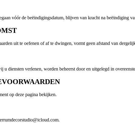
gegaan vóór de beëindigingsdatum, blijven van kracht na beëindiging v
OMST
rden uit te oefenen of af te dwingen, vormt geen afstand van dergelijk
j u diensten verlenen, worden beheerst door en uitgelegd in overeens
VICEVOORWAARDEN
ment op deze pagina bekijken.
 ferrumdecorstudio@icloud.com.