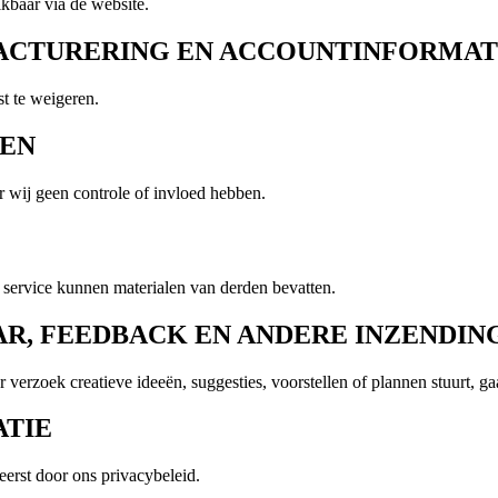
ikbaar via de website.
 FACTURERING EN ACCOUNTINFORMAT
st te weigeren.
LEN
 wij geen controle of invloed hebben.
 service kunnen materialen van derden bevatten.
AR, FEEDBACK EN ANDERE INZENDIN
r verzoek creatieve ideeën, suggesties, voorstellen of plannen stuurt,
ATIE
erst door ons privacybeleid.