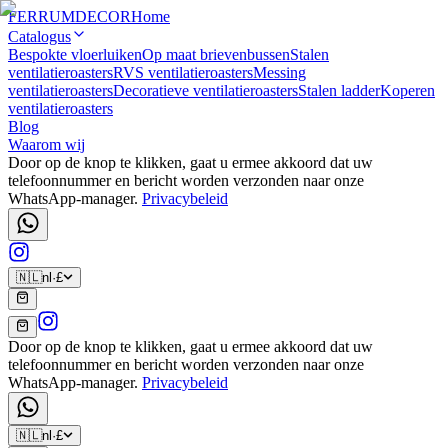
FERRUM
DECOR
Home
Catalogus
Bespokte vloerluiken
Op maat brievenbussen
Stalen
ventilatieroasters
RVS ventilatieroasters
Messing
ventilatieroasters
Decoratieve ventilatieroasters
Stalen ladder
Koperen
ventilatieroasters
Blog
Waarom wij
Door op de knop te klikken, gaat u ermee akkoord dat uw
telefoonnummer en bericht worden verzonden naar onze
WhatsApp-manager.
Privacybeleid
🇳🇱
nl
·
£
Door op de knop te klikken, gaat u ermee akkoord dat uw
telefoonnummer en bericht worden verzonden naar onze
WhatsApp-manager.
Privacybeleid
🇳🇱
nl
·
£