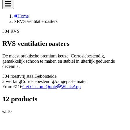
Home
RVS ventilatieroasters
304 RVS
RVS ventilatieroasters
De meest praktische premium keuze. Corrosiebestendig,
gemakkelijk schoon te maken en stabiel in uiterlijk gedurende
decennia.
304 roestvrij staal
Geborstelde
afwerking
Corrosiebestendig
Aangepaste maten
From
€116
Get Custom Quote
WhatsApp
12
products
€116
vent covers