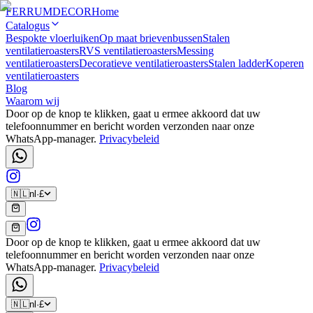
FERRUM
DECOR
Home
Catalogus
Bespokte vloerluiken
Op maat brievenbussen
Stalen
ventilatieroasters
RVS ventilatieroasters
Messing
ventilatieroasters
Decoratieve ventilatieroasters
Stalen ladder
Koperen
ventilatieroasters
Blog
Waarom wij
Door op de knop te klikken, gaat u ermee akkoord dat uw
telefoonnummer en bericht worden verzonden naar onze
WhatsApp-manager.
Privacybeleid
🇳🇱
nl
·
£
Door op de knop te klikken, gaat u ermee akkoord dat uw
telefoonnummer en bericht worden verzonden naar onze
WhatsApp-manager.
Privacybeleid
🇳🇱
nl
·
£