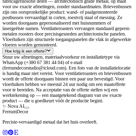
fabricagefilosofie delen — architectonisch grade metaal, op maat
voor uw exacte afmetingen, zonder standaardmaten. Brievenbussen
zijn ons oorspronkelijke product: wand- of paalgemonteerde
postbussen vervaardigd in corten, roestvrij staal of messing. Ze
worden doorgaans gepersonaliseerd met huisnummers of
lasergeëtste namen. Ventilatieroasters vervangen standaard geperst-
metalen roosters door precisisgesneden architectonische panelen.
Vloerluiken zijn structurele toegangspanelen die vlak in afgewerkte
vloeren worden gemonteerd.
Hoe krijg ik een offerte?
Stuur uw afmetingen, materiaalvoorkeur en installatietype via
WhatsApp (+380 67 381 44 04) of e-mail
(ferrumdecorstudio@icloud.com). Een foto van de installatielocatie
is handig maar niet vereist. Voor ventilatieroasters en brievenbussen
wordt de offerte doorgaans binnen een paar uur bevestigd. Voor
vloerluiken hebben we meestal 24 uur nodig om een maatofferte
voor te bereiden. Na acceptatie van de offerte stellen wij een
werktekening op — een maatgetekend diagram van uw exacte
product — die u goedkeurt vóór de productie begint.
✨ Nova AI
Ferrum
Decor
Precisie-vervaardigd metaal dat het huis overleeft.