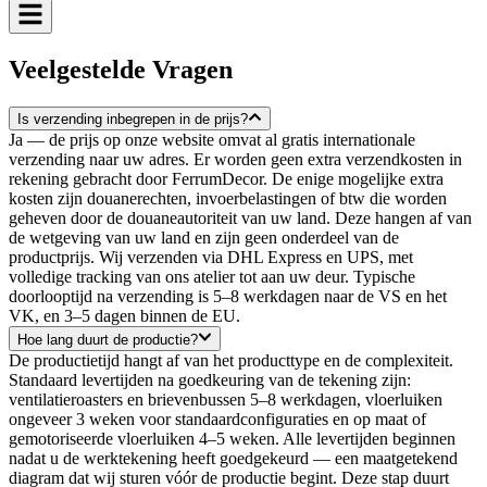
Veelgestelde
Vragen
Is verzending inbegrepen in de prijs?
Ja — de prijs op onze website omvat al gratis internationale
verzending naar uw adres. Er worden geen extra verzendkosten in
rekening gebracht door FerrumDecor. De enige mogelijke extra
kosten zijn douanerechten, invoerbelastingen of btw die worden
geheven door de douaneautoriteit van uw land. Deze hangen af van
de wetgeving van uw land en zijn geen onderdeel van de
productprijs. Wij verzenden via DHL Express en UPS, met
volledige tracking van ons atelier tot aan uw deur. Typische
doorlooptijd na verzending is 5–8 werkdagen naar de VS en het
VK, en 3–5 dagen binnen de EU.
Hoe lang duurt de productie?
De productietijd hangt af van het producttype en de complexiteit.
Standaard levertijden na goedkeuring van de tekening zijn:
ventilatieroasters en brievenbussen 5–8 werkdagen, vloerluiken
ongeveer 3 weken voor standaardconfiguraties en op maat of
gemotoriseerde vloerluiken 4–5 weken. Alle levertijden beginnen
nadat u de werktekening heeft goedgekeurd — een maatgetekend
diagram dat wij sturen vóór de productie begint. Deze stap duurt