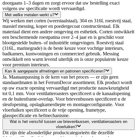
doorgaans 1–3 dagen en zorgt ervoor dat uw bestelling exact
volgens uw specificatie wordt vervaardigd.
Met welke metalen werkt u?
Wij werken met corten (weerstaalstaal), 304 en 316L roestvrij staal,
massief messing, koper en poedergecoat constructiestaal. Elk
materiaal dient een andere omgeving en esthetiek. Corten ontwikkelt
een beschermende roestpatina over 2–4 jaar en is geschikt voor
blootgestelde buiten- of industriële omgevingen. Roestvrij staal
(316L, marinegrade) is de beste keuze voor vochtige interieurs,
badkamers, kustwoningen en commercieel gebruik. Messing
ontwikkelt een warm levend uiterlijk en is onze populairste keuze
voor premium interieurs.
Kan ik aangepaste afmetingen en patronen specificeren?
Ja. Maataanpassing is de kern van het proces — er zijn geen
standaardmaten in het FerrumDecor assortiment. Elk product wordt
op uw exacte opening vervaardigd met productie nauwkeurigheid
tot 0,1 mm. Voor ventilatieroasters specificeert u de kanaalopening
en de buitenframe-overlap. Voor brievenbussen specificeert u de
sleufopening, opslagkamerdiepte en montageconfiguratie. Voor
vloerluiken specificeert u de vrije opening, frametype,
glasspecificatie en hefmechanisme.
Wat is het verschil tussen uw brievenbussen, ventilatieroasters en
vloerluiken?
Dit zijn drie afzonderlijke productcategorieën die dezelfde