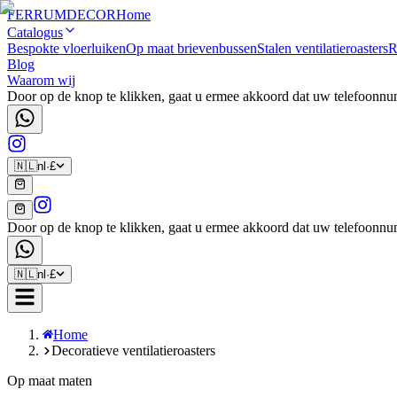
FERRUM
DECOR
Home
Catalogus
Bespokte vloerluiken
Op maat brievenbussen
Stalen ventilatieroasters
R
Blog
Waarom wij
Door op de knop te klikken, gaat u ermee akkoord dat uw telefoon
🇳🇱
nl
·
£
Door op de knop te klikken, gaat u ermee akkoord dat uw telefoon
🇳🇱
nl
·
£
Home
Decoratieve ventilatieroasters
Op maat maten