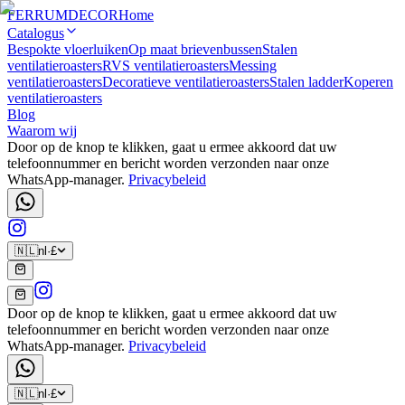
FERRUM
DECOR
Home
Catalogus
Bespokte vloerluiken
Op maat brievenbussen
Stalen
ventilatieroasters
RVS ventilatieroasters
Messing
ventilatieroasters
Decoratieve ventilatieroasters
Stalen ladder
Koperen
ventilatieroasters
Blog
Waarom wij
Door op de knop te klikken, gaat u ermee akkoord dat uw
telefoonnummer en bericht worden verzonden naar onze
WhatsApp-manager.
Privacybeleid
🇳🇱
nl
·
£
Door op de knop te klikken, gaat u ermee akkoord dat uw
telefoonnummer en bericht worden verzonden naar onze
WhatsApp-manager.
Privacybeleid
🇳🇱
nl
·
£