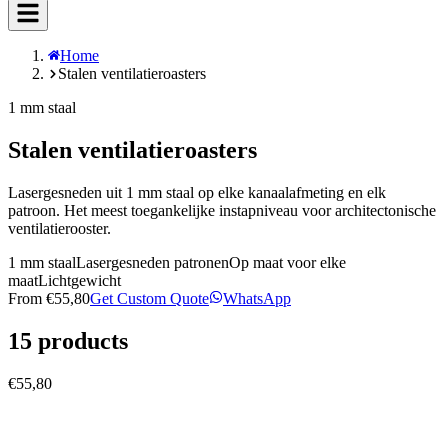
Home
Stalen ventilatieroasters
1 mm staal
Stalen ventilatieroasters
Lasergesneden uit 1 mm staal op elke kanaalafmeting en elk
patroon. Het meest toegankelijke instapniveau voor architectonische
ventilatierooster.
1 mm staal
Lasergesneden patronen
Op maat voor elke
maat
Lichtgewicht
From
€55,80
Get Custom Quote
WhatsApp
15
products
€55,80
vent covers