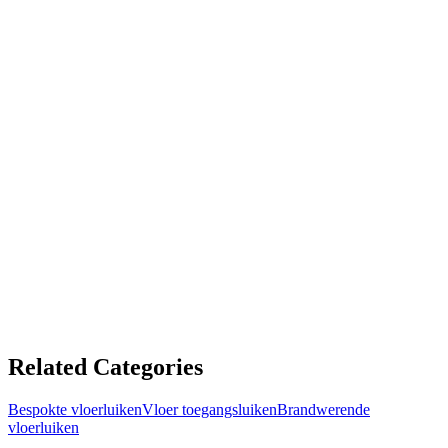
Custom steel floor hatch size 36 -55 PLUS warm
insulation, sound proofing
£1,935.31 GBP
ADD TO CART
Custom Ventilated Steel Floor Hatch
Steel Floor Hatch
£1,339.83 GBP
ADD TO CART
Related Categories
Bespokte vloerluiken
Vloer toegangsluiken
Brandwerende
vloerluiken