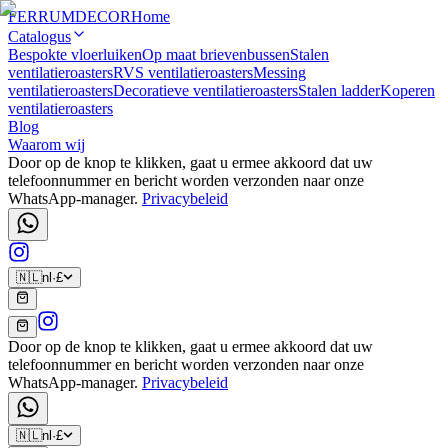
FERRUM
DECOR
Home
Catalogus
Bespokte vloerluiken
Op maat brievenbussen
Stalen
ventilatieroasters
RVS ventilatieroasters
Messing
ventilatieroasters
Decoratieve ventilatieroasters
Stalen ladder
Koperen
ventilatieroasters
Blog
Waarom wij
Door op de knop te klikken, gaat u ermee akkoord dat uw
telefoonnummer en bericht worden verzonden naar onze
WhatsApp-manager.
Privacybeleid
🇳🇱
nl
·
£
Door op de knop te klikken, gaat u ermee akkoord dat uw
telefoonnummer en bericht worden verzonden naar onze
WhatsApp-manager.
Privacybeleid
🇳🇱
nl
·
£