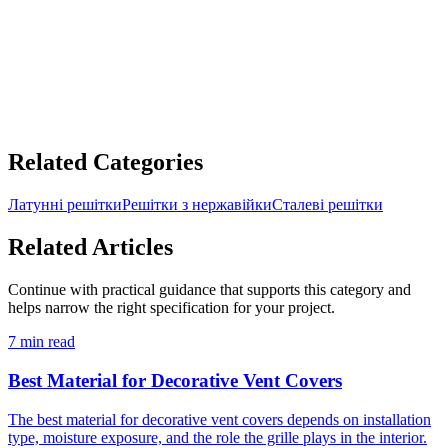
Copper Vent Covers in Custom Sizes
£114.63 GBP
ADD TO CART
Related Categories
Латунні решітки
Решітки з нержавійки
Сталеві решітки
Related Articles
Continue with practical guidance that supports this category and
helps narrow the right specification for your project.
7 min read
Best Material for Decorative Vent Covers
The best material for decorative vent covers depends on installation
type, moisture exposure, and the role the grille plays in the interior.