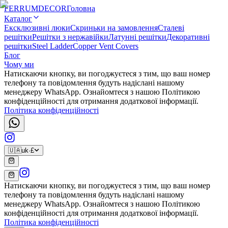
FERRUM
DECOR
Головна
Каталог
Ексклюзивні люки
Скриньки на замовлення
Сталеві
решітки
Решітки з нержавійки
Латунні решітки
Декоративні
решітки
Steel Ladder
Copper Vent Covers
Блог
Чому ми
Натискаючи кнопку, ви погоджуєтеся з тим, що ваш номер
телефону та повідомлення будуть надіслані нашому
менеджеру WhatsApp. Ознайомтеся з нашою Політикою
конфіденційності для отримання додаткової інформації.
Політика конфіденційності
🇺🇦
uk
·
£
Натискаючи кнопку, ви погоджуєтеся з тим, що ваш номер
телефону та повідомлення будуть надіслані нашому
менеджеру WhatsApp. Ознайомтеся з нашою Політикою
конфіденційності для отримання додаткової інформації.
Політика конфіденційності