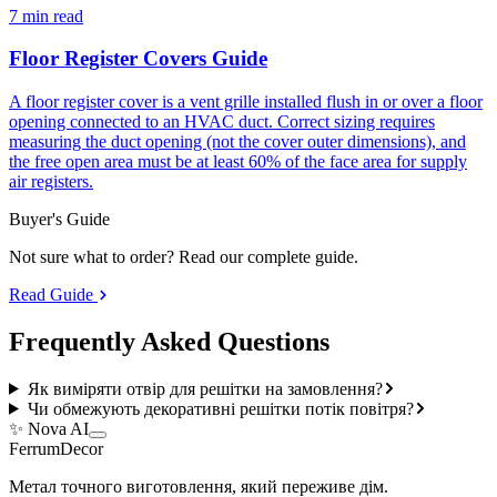
7 min read
Floor Register Covers Guide
A floor register cover is a vent grille installed flush in or over a floor
opening connected to an HVAC duct. Correct sizing requires
measuring the duct opening (not the cover outer dimensions), and
the free open area must be at least 60% of the face area for supply
air registers.
Buyer's Guide
Not sure what to order? Read our complete guide.
Read Guide
Frequently Asked
Questions
Як виміряти отвір для решітки на замовлення?
Чи обмежують декоративні решітки потік повітря?
✨ Nova AI
Ferrum
Decor
Метал точного виготовлення, який переживе дім.