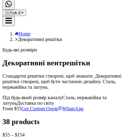
🇺🇦
uk
·
£
Home
Декоративні решітки
Будь-які розміри
Декоративні вентрешітки
Стандартні решітки створені, щоб зникати. Декоративні
решітки створені, щоб бути частиною дизайну. Сталь,
нержавійка та латунь.
Під будь-який розмір каналу
Сталь, нержавійка та
латунь
Доставка по світу
From
$55
Get Custom Quote
WhatsApp
38
products
$55 – $154