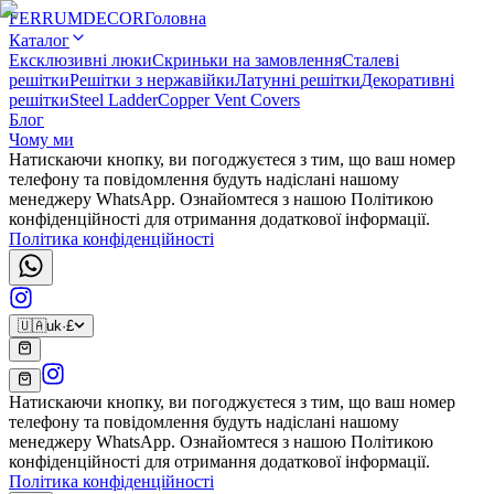
FERRUM
DECOR
Головна
Каталог
Ексклюзивні люки
Скриньки на замовлення
Сталеві
решітки
Решітки з нержавійки
Латунні решітки
Декоративні
решітки
Steel Ladder
Copper Vent Covers
Блог
Чому ми
Натискаючи кнопку, ви погоджуєтеся з тим, що ваш номер
телефону та повідомлення будуть надіслані нашому
менеджеру WhatsApp. Ознайомтеся з нашою Політикою
конфіденційності для отримання додаткової інформації.
Політика конфіденційності
🇺🇦
uk
·
£
Натискаючи кнопку, ви погоджуєтеся з тим, що ваш номер
телефону та повідомлення будуть надіслані нашому
менеджеру WhatsApp. Ознайомтеся з нашою Політикою
конфіденційності для отримання додаткової інформації.
Політика конфіденційності