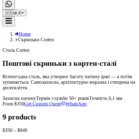
🇺🇦
uk
·
£
Home
Скриньки Corten
Сталь Corten
Поштові скриньки з кортен-сталі
Всепогодна сталь, яка утворює багату патину іржі — а потім
зупиняється. Самозахисна, архітектурно виразна і створена на
десятиліття.
Захисна патину
Термін служби 50+ років
Точність 0,1 мм
From
$350
Get Custom Quote
WhatsApp
9
products
$350 – $949