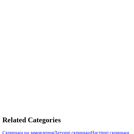
Bespoke Brass Postbox
Bespoke Custom Built Corten Steel Wall Mailbox
£706.39 GBP
ADD TO CART
Bespoke mailbox
Professional Cor-Ten Steel Wall Letterbox
£267.22 GBP
ADD TO CART
Related Categories
Скриньки на замовлення
Латунні скриньки
Настінні скриньки