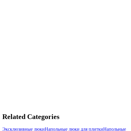
Custom Ventilated Steel Floor Hatch
Custom steel floor hatch size 36 -55 PLUS warm
insulation, sound proofing
£1,935.31 GBP
ADD TO CART
Custom Ventilated Steel Floor Hatch
Steel Floor Hatch
£1,339.83 GBP
ADD TO CART
Related Categories
Эксклюзивные люки
Напольные люки для плитки
Напольные