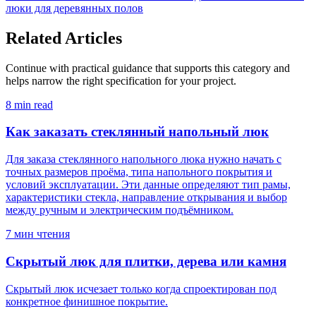
люки для деревянных полов
Related Articles
Continue with practical guidance that supports this category and
helps narrow the right specification for your project.
8 min read
Как заказать стеклянный напольный люк
Для заказа стеклянного напольного люка нужно начать с
точных размеров проёма, типа напольного покрытия и
условий эксплуатации. Эти данные определяют тип рамы,
характеристики стекла, направление открывания и выбор
между ручным и электрическим подъёмником.
7 мин чтения
Скрытый люк для плитки, дерева или камня
Скрытый люк исчезает только когда спроектирован под
конкретное финишное покрытие.