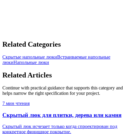
£1,339.83 GBP
ADD TO CART
Related Categories
Скрытые напольные люки
Встраиваемые напольные
люки
Напольные люки
Related Articles
Continue with practical guidance that supports this category and
helps narrow the right specification for your project.
7 мин чтения
Скрытый люк для плитки, дерева или камня
Скрытый люк исчезает только когда спроектирован под
конкретное финишное покрытие.