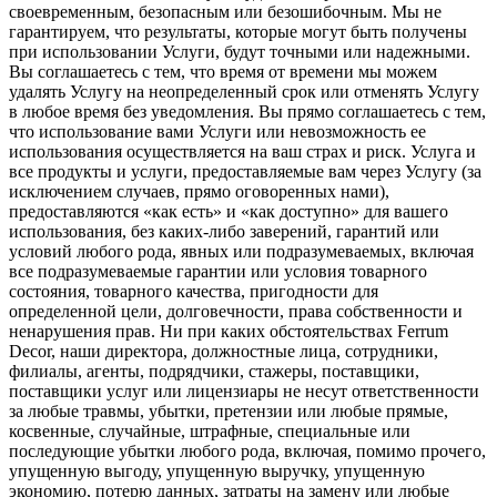
своевременным, безопасным или безошибочным. Мы не
гарантируем, что результаты, которые могут быть получены
при использовании Услуги, будут точными или надежными.
Вы соглашаетесь с тем, что время от времени мы можем
удалять Услугу на неопределенный срок или отменять Услугу
в любое время без уведомления. Вы прямо соглашаетесь с тем,
что использование вами Услуги или невозможность ее
использования осуществляется на ваш страх и риск. Услуга и
все продукты и услуги, предоставляемые вам через Услугу (за
исключением случаев, прямо оговоренных нами),
предоставляются «как есть» и «как доступно» для вашего
использования, без каких-либо заверений, гарантий или
условий любого рода, явных или подразумеваемых, включая
все подразумеваемые гарантии или условия товарного
состояния, товарного качества, пригодности для
определенной цели, долговечности, права собственности и
ненарушения прав. Ни при каких обстоятельствах Ferrum
Decor, наши директора, должностные лица, сотрудники,
филиалы, агенты, подрядчики, стажеры, поставщики,
поставщики услуг или лицензиары не несут ответственности
за любые травмы, убытки, претензии или любые прямые,
косвенные, случайные, штрафные, специальные или
последующие убытки любого рода, включая, помимо прочего,
упущенную выгоду, упущенную выручку, упущенную
экономию, потерю данных, затраты на замену или любые