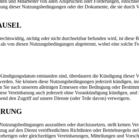
anten und Mitarbeiter von allen Ansprüchen oder Forderungen, einschlie
letzung dieser Nutzungsbedingungen oder der Dokumente, die sie durch 
AUSEL
rechtswidrig, nichtig oder nicht durchsetzbar befunden wird, ist die
t als von diesen Nutzungsbedingungen abgetrennt, wobei eine solche Fes
em Kündigungsdatum entstanden sind, überdauern die Kündigung dieser 
werden. Sie können diese Nutzungsbedingungen jederzeit kündigen, inde
nn Sie nach unserem alleinigen Ermessen eine Bedingung oder Bestimm
iese Vereinbarung auch jederzeit ohne Vorankündigung kündigen, und Sie 
nd den Zugriff auf unsere Dienste (oder Teile davon) verweigern.
ARUNG
 Nutzungsbedingungen auszuüben oder durchzusetzen, stellt keinen Verz
ug auf den Dienst veröffentlichten Richtlinien oder Betriebsregeln st
orherigen oder gleichzeitigen Vereinbarungen, Mitteilungen und Vorsch