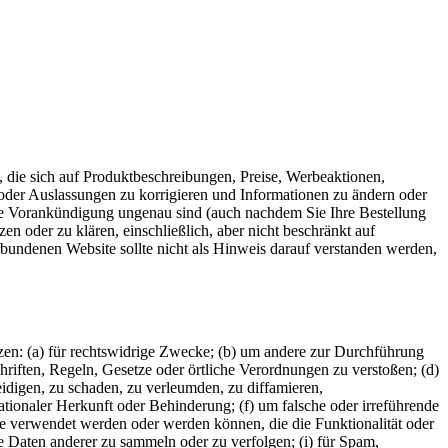
, die sich auf Produktbeschreibungen, Preise, Werbeaktionen,
oder Auslassungen zu korrigieren und Informationen zu ändern oder
hne Vorankündigung ungenau sind (auch nachdem Sie Ihre Bestellung
en oder zu klären, einschließlich, aber nicht beschränkt auf
erbundenen Website sollte nicht als Hinweis darauf verstanden werden,
utzen: (a) für rechtswidrige Zwecke; (b) um andere zur Durchführung
hriften, Regeln, Gesetze oder örtliche Verordnungen zu verstoßen; (d)
eidigen, zu schaden, zu verleumden, zu diffamieren,
ationaler Herkunft oder Behinderung; (f) um falsche oder irreführende
se verwendet werden oder werden können, die die Funktionalität oder
e Daten anderer zu sammeln oder zu verfolgen; (i) für Spam,