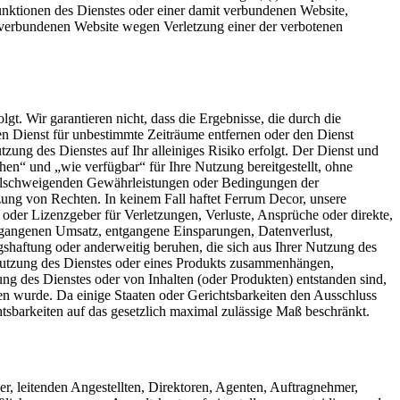
funktionen des Dienstes oder einer damit verbundenen Website,
t verbundenen Website wegen Verletzung einer der verbotenen
lgt. Wir garantieren nicht, dass die Ergebnisse, die durch die
den Dienst für unbestimmte Zeiträume entfernen oder den Dienst
ung des Dienstes auf Ihr alleiniges Risiko erfolgt. Der Dienst und
hen“ und „wie verfügbar“ für Ihre Nutzung bereitgestellt, ohne
stillschweigenden Gewährleistungen oder Bedingungen der
zung von Rechten. In keinem Fall haftet Ferrum Decor, unsere
 oder Lizenzgeber für Verletzungen, Verluste, Ansprüche oder direkte,
entgangenen Umsatz, entgangene Einsparungen, Datenverlust,
gshaftung oder anderweitig beruhen, die sich aus Ihrer Nutzung des
 Nutzung des Dienstes oder eines Produkts zusammenhängen,
zung des Dienstes oder von Inhalten (oder Produkten) entstanden sind,
sen wurde. Da einige Staaten oder Gerichtsbarkeiten den Ausschluss
htsbarkeiten auf das gesetzlich maximal zulässige Maß beschränkt.
r, leitenden Angestellten, Direktoren, Agenten, Auftragnehmer,