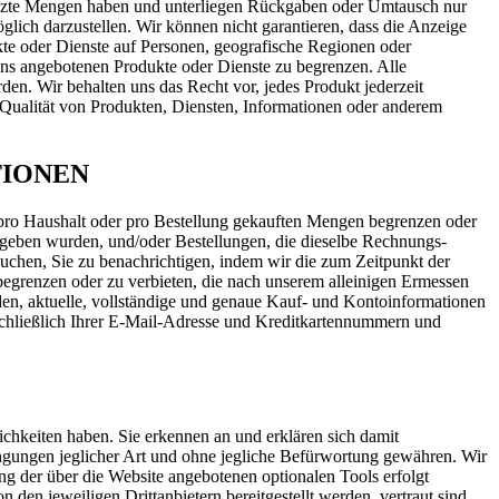
renzte Mengen haben und unterliegen Rückgaben oder Umtausch nur
lich darzustellen. Wir können nicht garantieren, dass die Anzeige
ukte oder Dienste auf Personen, geografische Regionen oder
uns angebotenen Produkte oder Dienste zu begrenzen. Alle
n. Wir behalten uns das Recht vor, jedes Produkt jederzeit
die Qualität von Produkten, Diensten, Informationen oder anderem
TIONEN
, pro Haushalt oder pro Bestellung gekauften Mengen begrenzen oder
egeben wurden, und/oder Bestellungen, die dieselbe Rechnungs-
uchen, Sie zu benachrichtigen, indem wir die zum Zeitpunkt der
egrenzen oder zu verbieten, die nach unserem alleinigen Ermessen
den, aktuelle, vollständige und genaue Kauf- und Kontoinformationen
inschließlich Ihrer E-Mail-Adresse und Kreditkartennummern und
chkeiten haben. Sie erkennen an und erklären sich damit
ingungen jeglicher Art und ohne jegliche Befürwortung gewähren. Wir
g der über die Website angebotenen optionalen Tools erfolgt
 den jeweiligen Drittanbietern bereitgestellt werden, vertraut sind