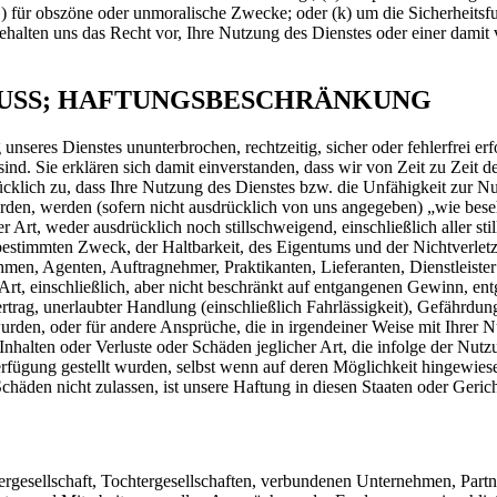
(j) für obszöne oder unmoralische Zwecke; oder (k) um die Sicherheits
behalten uns das Recht vor, Ihre Nutzung des Dienstes oder einer dami
LUSS; HAFTUNGSBESCHRÄNKUNG
unseres Dienstes ununterbrochen, rechtzeitig, sicher oder fehlerfrei erfo
ind. Sie erklären sich damit einverstanden, dass wir von Zeit zu Zeit 
lich zu, dass Ihre Nutzung des Dienstes bzw. die Unfähigkeit zur Nutz
werden, werden (sofern nicht ausdrücklich von uns angegeben) „wie bese
 Art, weder ausdrücklich noch stillschweigend, einschließlich aller 
bestimmten Zweck, der Haltbarkeit, des Eigentums und der Nichtverlet
hmen, Agenten, Auftragnehmer, Praktikanten, Lieferanten, Dienstleister
er Art, einschließlich, aber nicht beschränkt auf entgangenen Gewinn, 
trag, unerlaubter Handlung (einschließlich Fahrlässigkeit), Gefährdun
urden, oder für andere Ansprüche, die in irgendeiner Weise mit Ihrer
 Inhalten oder Verluste oder Schäden jeglicher Art, die infolge der Nut
Verfügung gestellt wurden, selbst wenn auf deren Möglichkeit hingewie
häden nicht zulassen, ist unsere Haftung in diesen Staaten oder Geric
ergesellschaft, Tochtergesellschaften, verbundenen Unternehmen, Partne