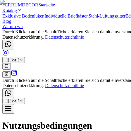
FERRUM
DECOR
Startseite
Katalog
Exklusive Bodenluken
Individuelle Briefkästen
Stahl-Lüftungsgitter
Ede
Blog
Warum wir
Durch Klicken auf die Schaltfläche erklären Sie sich damit einvers
Datenschutzerklärung.
Datenschutzrichtlinie
🇩🇪
de
·
£
Durch Klicken auf die Schaltfläche erklären Sie sich damit einvers
Datenschutzerklärung.
Datenschutzrichtlinie
🇩🇪
de
·
£
Nutzungsbedingungen