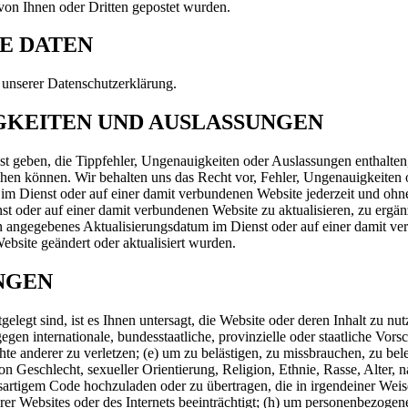
on Ihnen oder Dritten gepostet wurden.
E DATEN
 unserer Datenschutzerklärung.
IGKEITEN UND AUSLASSUNGEN
st geben, die Tippfehler, Ungenauigkeiten oder Auslassungen enthalten
hen können. Wir behalten uns das Recht vor, Fehler, Ungenauigkeiten 
en im Dienst oder auf einer damit verbundenen Website jederzeit und o
t oder auf einer damit verbundenen Website zu aktualisieren, zu ergänz
 Ein angegebenes Aktualisierungsdatum im Dienst oder auf einer damit v
ebsite geändert oder aktualisiert wurden.
NGEN
elegt sind, ist es Ihnen untersagt, die Website oder deren Inhalt zu n
en internationale, bundesstaatliche, provinzielle oder staatliche Vorsc
te anderer zu verletzen; (e) um zu belästigen, zu missbrauchen, zu bel
 Geschlecht, sexueller Orientierung, Religion, Ethnie, Rasse, Alter, n
sartigem Code hochzuladen oder zu übertragen, die in irgendeiner Wei
er Websites oder des Internets beeinträchtigt; (h) um personenbezogen