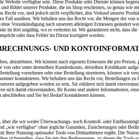
 die Website verfügbar sein. Diese Produkte oder Dienste können beg
und Bilder unserer Produkte, die im Shop erscheinen, so genau wie mög
s Recht vor, sind jedoch nicht verpflichtet, den Verkauf unserer Prod
zu Fall ausüben. Wir behalten uns das Recht vor, die Mengen der von 
ohne Vorankündigung nach unserem alleinigen Ermessen geändert werde
ite ist dort ungültig, wo es verboten ist. Wir garantieren nicht, dass 
tspricht oder dass Fehler im Dienst korrigiert werden.
 ABRECHNUNGS- UND KONTOINFORMA
ufgeben, abzulehnen. Wir können nach eigenem Ermessen die pro Person
ie von oder unter demselben Kundenkonto, derselben Kreditkarte aufg
Bestellung vornehmen oder eine Bestellung stornieren, können wir vers
mer kontaktieren. Wir behalten uns das Recht vor, Bestellungen zu b
utoren aufgegeben worden zu sein. Sie erklären sich damit einverstan
klären sich damit einverstanden, Ihr Konto und andere Informationen, e
n abschließen und Sie bei Bedarf kontaktieren können.
n, über die wir weder Überwachungs- noch Kontroll- oder Einflussmögli
 und „wie verfügbar“ ohne jegliche Garantien, Zusicherungen oder Bed
 Ihrer Nutzung optionaler Tools von Drittanbietern ergibt. Die Nutzun
ten sicherstellen, dass Sie mit den Bedingungen, zu denen die Tools von