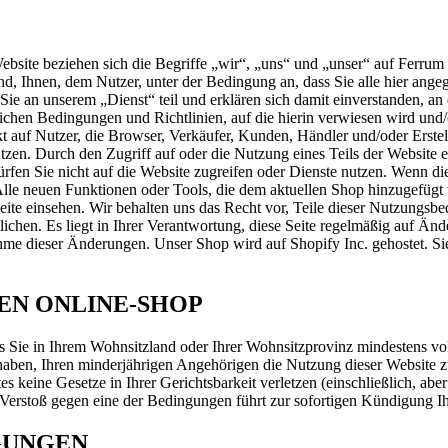
site beziehen sich die Begriffe „wir“, „uns“ und „unser“ auf Ferrum De
sind, Ihnen, dem Nutzer, unter der Bedingung an, dass Sie alle hier a
Sie an unserem „Dienst“ teil und erklären sich damit einverstanden, a
ichen Bedingungen und Richtlinien, auf die hierin verwiesen wird und
änkt auf Nutzer, die Browser, Verkäufer, Kunden, Händler und/oder Erste
nutzen. Durch den Zugriff auf oder die Nutzung eines Teils der Website
fen Sie nicht auf die Website zugreifen oder Dienste nutzen. Wenn di
le neuen Funktionen oder Tools, die dem aktuellen Shop hinzugefügt 
Seite einsehen. Wir behalten uns das Recht vor, Teile dieser Nutzungsbe
chen. Es liegt in Ihrer Verantwortung, diese Seite regelmäßig auf Ände
hme dieser Änderungen. Unser Shop wird auf Shopify Inc. gehostet. Si
DEN ONLINE-SHOP
Sie in Ihrem Wohnsitzland oder Ihrer Wohnsitzprovinz mindestens voll
aben, Ihren minderjährigen Angehörigen die Nutzung dieser Website zu g
eine Gesetze in Ihrer Gerichtsbarkeit verletzen (einschließlich, aber 
Verstoß gegen eine der Bedingungen führt zur sofortigen Kündigung Ih
GUNGEN