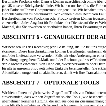
Bestimmte Produkte oder Dienste können ausschließlich online über
gemäß unserer Rückgaberichtlinie. Wir haben uns bemüht, die Farben 
jeder Farbe auf Ihrem Computermonitor genau ist. Wir behalten uns da
Gerichtsbarkeiten zu beschränken. Wir können dieses Recht von Fall 
Beschreibungen von Produkten oder Produktpreisen können jederzeit 
einzustellen. Jedes Angebot für Produkte oder Dienste auf dieser Webs
Material, das Sie erworben oder erhalten haben, Ihren Erwartungen en
ABSCHNITT 6 - GENAUIGKEIT DER
Wir behalten uns das Recht vor, jede Bestellung, die Sie bei uns a
stornieren. Diese Einschränkungen können Bestellungen umfassen, d
und/oder Lieferadresse verwenden. Falls wir eine Änderung an einer 
Bestellung angegebene E-Mail- und/oder Rechnungsadresse/Telefonnum
den Anschein erwecken, von Händlern, Wiederverkäufern oder Distrib
für alle in unserem Shop getätigten Einkäufe bereitzustellen. Sie er
Ablaufdaten, umgehend zu aktualisieren, damit wir Ihre Transaktione
ABSCHNITT 7 - OPTIONALE TOOLS
Wir bieten Ihnen möglicherweise Zugriff auf Tools von Drittanbieter
einverstanden, dass wir den Zugriff auf solche Tools „wie besehen“
übernehmen keinerlei Haftung, die sich aus oder im Zusammenhang mit
ausschließlich auf eigenes Risiko und nach eigenem Ermessen. Sie soll