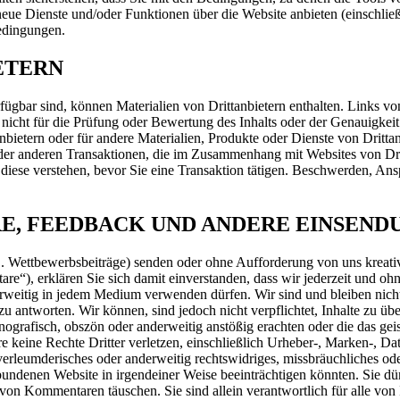
ue Dienste und/oder Funktionen über die Website anbieten (einschließ
edingungen.
IETERN
fügbar sind, können Materialien von Drittanbietern enthalten. Links vo
ind nicht für die Prüfung oder Bewertung des Inhalts oder der Genauigk
nbietern oder für andere Materialien, Produkte oder Dienste von Drit
r anderen Transaktionen, die im Zusammenhang mit Websites von Dritta
Sie diese verstehen, bevor Sie eine Transaktion tätigen. Beschwerden, 
E, FEEDBACK UND ANDERE EINSEND
 Wettbewerbsbeiträge) senden oder ohne Aufforderung von uns kreative 
“), erklären Sie sich damit einverstanden, dass wir jederzeit und oh
derweitig in jedem Medium verwenden dürfen. Wir sind und bleiben nicht
antworten. Wir können, sind jedoch nicht verpflichtet, Inhalte zu übe
nografisch, obszön oder anderweitig anstößig erachten oder die das ge
e keine Rechte Dritter verletzen, einschließlich Urheber-, Marken-, Dat
erleumderisches oder anderweitig rechtswidriges, missbräuchliches od
rbundenen Website in irgendeiner Weise beeinträchtigen könnten. Sie dü
t von Kommentaren täuschen. Sie sind allein verantwortlich für alle 