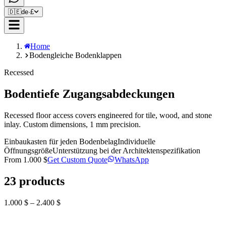
🇩🇪
de
·
£
Home
Bodengleiche Bodenklappen
Recessed
Bodentiefe Zugangsabdeckungen
Recessed floor access covers engineered for tile, wood, and stone
inlay. Custom dimensions, 1 mm precision.
Einbaukasten für jeden Bodenbelag
Individuelle
Öffnungsgröße
Unterstützung bei der Architektenspezifikation
From
1.000 $
Get Custom Quote
WhatsApp
23
products
1.000 $ – 2.400 $
Custom Ventilated Steel Floor Hatch