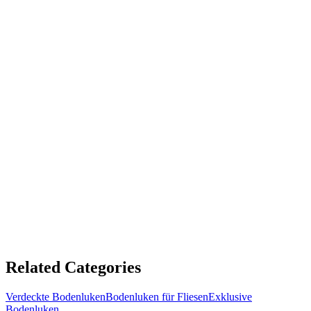
Custom steel floor hatch size 36 -55 PLUS warm
insulation, sound proofing
£1,935.31 GBP
ADD TO CART
Custom Ventilated Steel Floor Hatch
Steel Floor Hatch
£1,339.83 GBP
ADD TO CART
Related Categories
Verdeckte Bodenluken
Bodenluken für Fliesen
Exklusive
Bodenluken