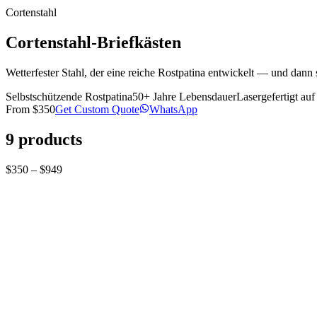
Cortenstahl
Cortenstahl-Briefkästen
Wetterfester Stahl, der eine reiche Rostpatina entwickelt — und dann 
Selbstschützende Rostpatina
50+ Jahre Lebensdauer
Lasergefertigt au
From
$350
Get Custom Quote
WhatsApp
9
products
$350 – $949
Corten mailbox
Bespoke Custom-Built Wall mount Corten steel mai
£260.52 GBP
ADD TO CART