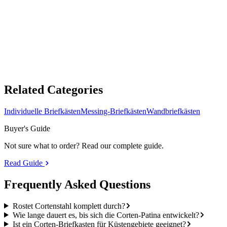
Professional Cor-Ten Steel Wall Letterbox
£267.22 GBP
ADD TO CART
Related Categories
Individuelle Briefkästen
Messing-Briefkästen
Wandbriefkästen
Buyer's Guide
Not sure what to order? Read our complete guide.
Read Guide
Frequently Asked
Questions
Rostet Cortenstahl komplett durch?
Wie lange dauert es, bis sich die Corten-Patina entwickelt?
Ist ein Corten-Briefkasten für Küstengebiete geeignet?