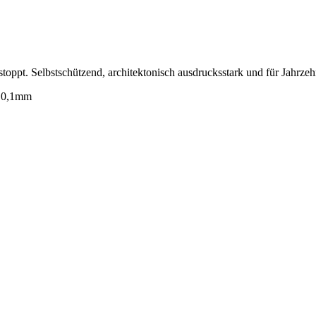
stoppt. Selbstschützend, architektonisch ausdrucksstark und für Jahrzeh
f 0,1mm
lbox