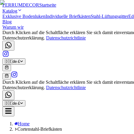
FERRUM
DECOR
Startseite
Katalog
Exklusive Bodenluken
Individuelle Briefkästen
Stahl-Lüftungsgitter
Ede
Blog
Warum wir
Durch Klicken auf die Schaltfläche erklären Sie sich damit einvers
Datenschutzerklärung.
Datenschutzrichtlinie
🇩🇪
de
·
£
Durch Klicken auf die Schaltfläche erklären Sie sich damit einvers
Datenschutzerklärung.
Datenschutzrichtlinie
🇩🇪
de
·
£
Home
Cortenstahl-Briefkästen