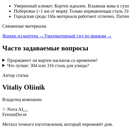
Умеренный климат: Кортен идеален. Влажная зима и сухо
Побережье (<1 км от моря): Только нержавеющая сталь 31
Городская среда: Оба материала работают отлично. Патина
Связанные материалы
Ящики из кортена
→
Ультимативный гид по ящикам
→
Часто задаваемые вопросы
Проржавеет ли кортен насквозь со временем?
Что лучше: 304 или 316 сталь для улицы?
Автор статьи
Vitaliy Oliinik
Владелец компании
✨ Nova AI
Ferrum
Decor
Металл точного изготовления, который переживёт дом.