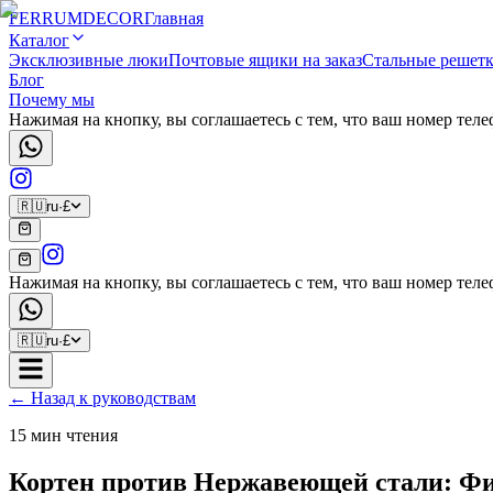
FERRUM
DECOR
Главная
Каталог
Эксклюзивные люки
Почтовые ящики на заказ
Стальные решет
Блог
Почему мы
Нажимая на кнопку, вы соглашаетесь с тем, что ваш номер те
🇷🇺
ru
·
£
Нажимая на кнопку, вы соглашаетесь с тем, что ваш номер те
🇷🇺
ru
·
£
← Назад к руководствам
15 мин чтения
Кортен против Нержавеющей стали: Фи