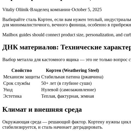
Vitaliy Oliinik
·
Владелец компании
·
October 5, 2025
Выбирайте сталь Кортен, если вам нужен теплый, индустриаль
для минималистичного, вечного финиша, особенно в прибреж
Mailbox guides should connect product size, personalization, and curb-
ДНК материалов: Технические характе
Выбор металла для кастомного ящика — это не только вопрос с
Свойство
Кортен (Weathering Steel)
Механизм защиты
Стабильная патина (ржавчина)
Срок службы
50+ лет (в глубине суши)
Уход
Нулевой (самозаживление)
Эстетика
Теплая, фактурная, земная
Климат и внешняя среда
Окружающая среда — решающий фактор. Кортену нужны циклы 
стабилизируется, и сталь начинает деградировать.